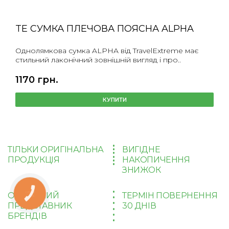
TE СУМКА ПЛЕЧОВА ПОЯСНА ALPHA
Однолямкова сумка ALPHA від TravelExtreme має
стильний лаконічний зовнішній вигляд і про..
1170 грн.
КУПИТИ
ТІЛЬКИ ОРИГІНАЛЬНА
ВИГІДНЕ
ПРОДУКЦІЯ
НАКОПИЧЕННЯ
ЗНИЖОК
ОФІЦІЙНИЙ
ТЕРМІН ПОВЕРНЕННЯ
КНОПКА
ЗВ'ЯЗКУ
ПРЕДСТАВНИК
30 ДНІВ
БРЕНДІВ