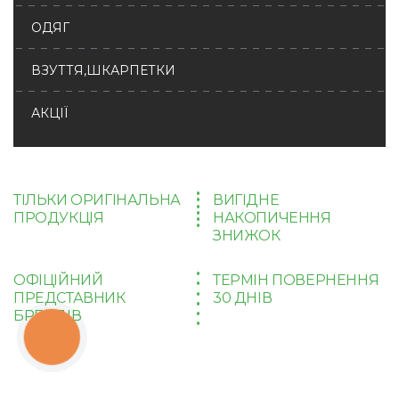
ОДЯГ
ВЗУТТЯ,ШКАРПЕТКИ
АКЦІЇ
ТІЛЬКИ ОРИГІНАЛЬНА
ВИГІДНЕ
ПРОДУКЦІЯ
НАКОПИЧЕННЯ
ЗНИЖОК
ОФІЦІЙНИЙ
ТЕРМІН ПОВЕРНЕННЯ
ПРЕДСТАВНИК
30 ДНІВ
БРЕНДІВ
КНОПКА
ЗВ'ЯЗКУ