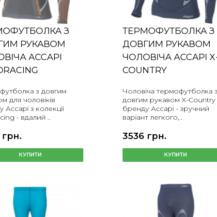
МОФУТБОЛКА З
ТЕРМОФУТБОЛКА З
ГИМ РУКАВОМ
ДОВГИМ РУКАВОМ
ВІЧА ACCAPI
ЧОЛОВІЧА ACCAPI X
ORACING
COUNTRY
футболка з довгим
Чоловіча термофутболка 
м для чоловіків
довгим рукавом X-Country
 Accapi з колекції
бренду Accapi - зручний
cing - вдалий ..
варіант легкого,..
 грн.
3536 грн.
КУПИТИ
КУПИТИ