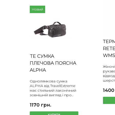
Новий
ТЕР
RET
WM
TE СУМКА
ПЛЕЧОВА ПОЯСНА
Жіноч
ALPHA
рукаво
відвод
шерст
Однолямкова сумка
ALPHA від TravelExtreme
1400
має стильний лаконічний
зовнішній вигляд і про..
1170 грн.
КУПИТИ