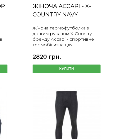
OP
ЖІНОЧА ACCAPI - X-
COUNTRY NAVY
Жіноча термофутболка з
о
довгим рукавом X-Country
ї
бренду Accapi - спортивне
термобілизна для..
2820 грн.
КУПИТИ