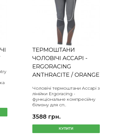
ЧІ
ТЕРМОШТАНИ
Y
ЧОЛОВІЧІ ACCAPI -
ERGORACING
try
ANTHRACITE / ORANGE
мка
Чоловічі термоштани Accapi з
лінійки Ergoracing -
функціональне компресійну
білизну для сп..
3588 грн.
КУПИТИ