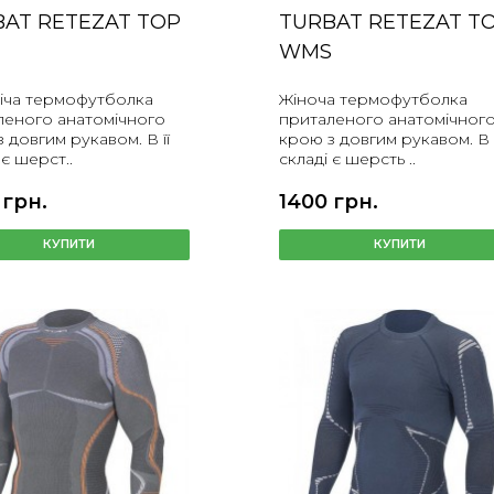
AT RETEZAT TOP
TURBAT RETEZAT T
WMS
іча термофутболка
Жіноча термофутболка
леного анатомічного
приталеного анатомічног
 довгим рукавом. В її
крою з довгим рукавом. В ї
 є шерст..
складі є шерсть ..
 грн.
1400 грн.
КУПИТИ
КУПИТИ