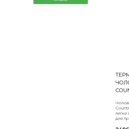
ТЕР
ЧОЛО
COUN
Чолов
Countr
легке 
для тр