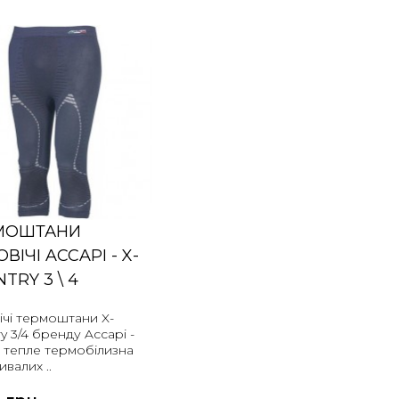
МОШТАНИ
ВІЧІ ACCAPI - X-
TRY 3 \ 4
ічі термоштани X-
y 3/4 бренду Accapi -
і тепле термобілизна
ивалих ..