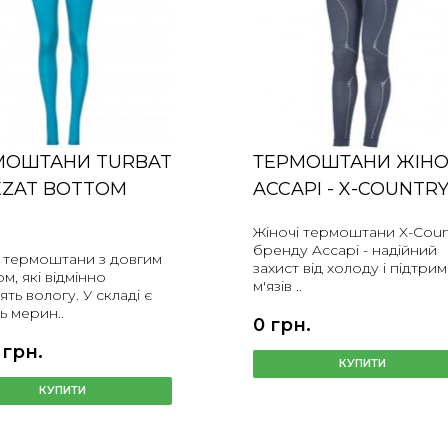
МОШТАНИ TURBAT
ТЕРМОШТАНИ ЖІНО
EZAT BOTTOM
ACCAPI - X-COUNTR
S
Жіночі термоштани X-Coun
бренду Accapi - надійний
і термоштани з довгим
захист від холоду і підтри
м, які відмінно
м'язів ..
ять вологу. У складі є
ь мерин..
0 грн.
 грн.
КУПИТИ
КУПИТИ