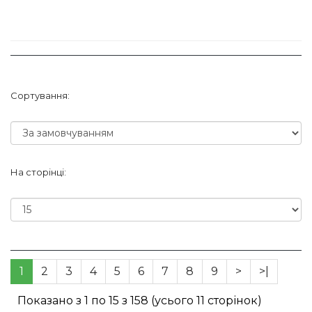
Сортування:
На сторінці:
1
2
3
4
5
6
7
8
9
>
>|
Показано з 1 по 15 з 158 (усього 11 сторінок)