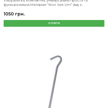
Ультралегка, компактна, універсальна проста та
функціональна.Матеріал “Noo See Um” (від з..
1050 грн.
КУПИТИ