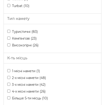
Turbat (10)
Тип намету
Туристичні (83)
Кемпінгові (23)
Високогірні (26)
К-ть місць
1-місні намети (1)
2-х місні намети (48)
3-х місні намети (42)
4-х місні намети (26)
Більше 5-ти місць (10)