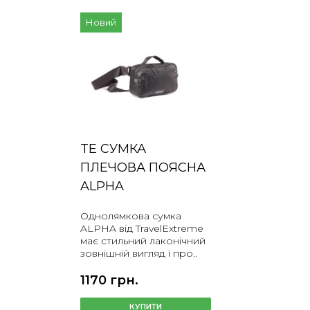
Новий
TE СУМКА
ПЛЕЧОВА ПОЯСНА
ALPHA
Однолямкова сумка
ALPHA від TravelExtreme
має стильний лаконічний
зовнішній вигляд і про..
1170 грн.
КУПИТИ