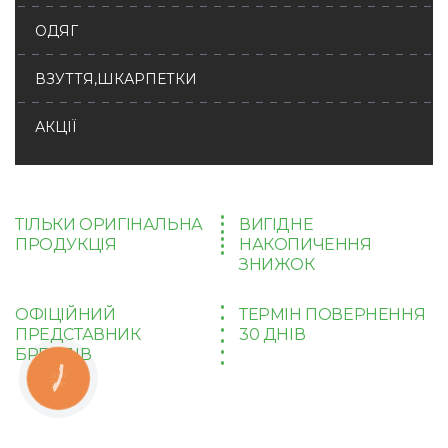
ОДЯГ
ВЗУТТЯ,ШКАРПЕТКИ
АКЦІЇ
ТІЛЬКИ ОРИГІНАЛЬНА
ВИГІДНЕ
ПРОДУКЦІЯ
НАКОПИЧЕННЯ
ЗНИЖОК
ОФІЦІЙНИЙ
ТЕРМІН ПОВЕРНЕННЯ
ПРЕДСТАВНИК
30 ДНІВ
БРЕНДІВ
КНОПКА
ЗВ'ЯЗКУ