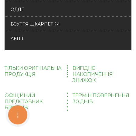
ОДЯГ
ВЗУТТЯ,ШКАРПЕТКИ
АКЦІЇ
ТІЛЬКИ ОРИГІНАЛЬНА
ВИГІДНЕ
ПРОДУКЦІЯ
НАКОПИЧЕННЯ
ЗНИЖОК
ОФІЦІЙНИЙ
ТЕРМІН ПОВЕРНЕННЯ
ПРЕДСТАВНИК
30 ДНІВ
БРЕНДІВ
КНОПКА
ЗВ'ЯЗКУ