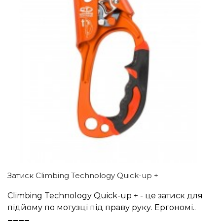
Затиск Climbing Technology Quick-up +
Climbing Technology Quick-up + - це затиск для
підйому по мотузці під праву руку. Ергономі..