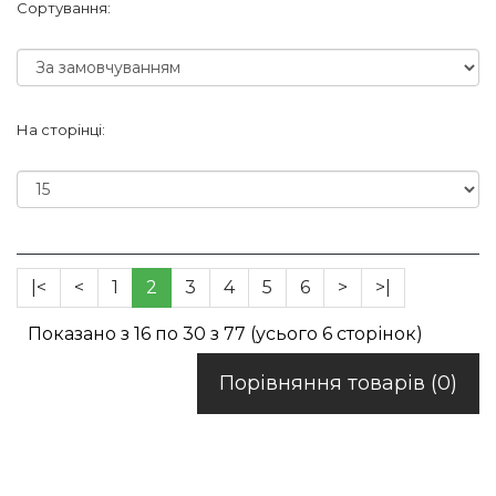
Сортування:
На сторінці:
|<
<
1
2
3
4
5
6
>
>|
Показано з 16 по 30 з 77 (усього 6 сторінок)
Порівняння товарів (0)