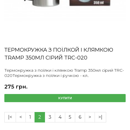
ТЕРМОКРУЖКА З ПОЇЛКОЙ І КЛЯМКОЮ
TRAMP 350МЛ СІРИЙ TRC-020
Термокружка з поїлки і клямкою Tramp 350мл сірий TRC-
020Термокружка з поїлки і ручкою - кл..
275 грн.
КУПИТИ
|<
<
1
2
3
4
5
6
>
>|