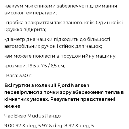
-вакуум між стінками забезпечує підтримання
високої температури;
-пробка з закриттям так званого. клік. Один клік і
кружка відкрита;
-діаметр дна чашки підходить до більшості
автомобільних ручок і стійок для чашок;
-ви можете покласти в посудомийну машину.
-розміри: 19,5 x 7,5 / 6,5 см;
-Вага: 330 г.
Всі гуртки з колекції Fjord Nansen
перевірялися з точки зору збереження тепла в
кімнатних умовах. Результати представлені
нижче:
Час Eksjo Mudus Ландо
9:00 97 & deg; З 97 & deg; З 97 & deg; З