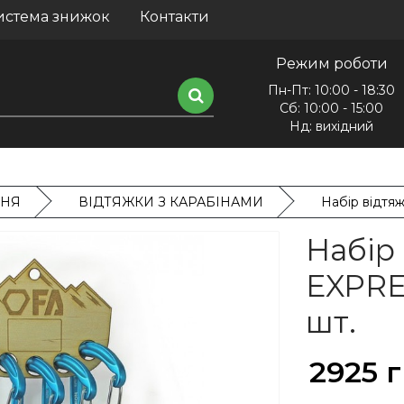
истема знижок
Контакти
Режим роботи
Пн-Пт: 10:00 - 18:30
Сб: 10:00 - 15:00
Нд: вихідний
ННЯ
ВІДТЯЖКИ З КАРАБІНАМИ
Набір відтя
Набір
EXPRE
шт.
2925 г