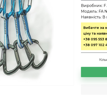
Виробник:
F
Модель:
FA 
Наявність:
В 
Вибачте за н
ціну та ная
+38 095 553 
+38 097 102 
Кіль