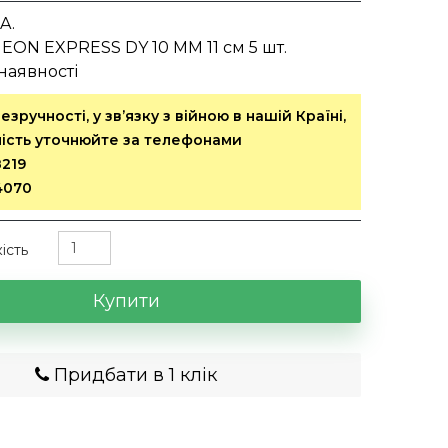
.A.
NEON EXPRESS DY 10 MM 11 см 5 шт.
наявності
езручності, у зв’язку з війною в нашій Країні,
вність уточнюйте за телефонами
8219
4070
кість
Купити
Придбати в 1 клік