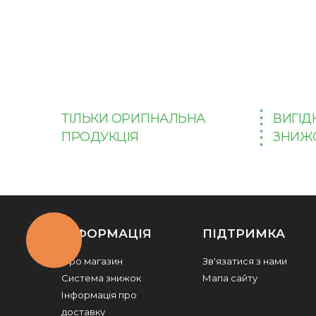
ТІЛЬКИ ОРИГІНАЛЬНА
ВИГІД
ПРОДУКЦІЯ
ЗНИЖ
ІНФОРМАЦІЯ
ПІДТРИМКА
КНОПКА
ЗВ'ЯЗКУ
Про магазин
Зв'язатися з нами
Система знижок
Мапа сайту
Інформація про
доставку