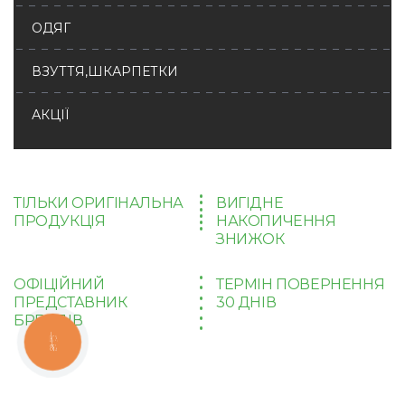
ОДЯГ
ВЗУТТЯ,ШКАРПЕТКИ
АКЦІЇ
ТІЛЬКИ ОРИГІНАЛЬНА
ВИГІДНЕ
ПРОДУКЦІЯ
НАКОПИЧЕННЯ
ЗНИЖОК
ОФІЦІЙНИЙ
ТЕРМІН ПОВЕРНЕННЯ
ПРЕДСТАВНИК
30 ДНІВ
БРЕНДІВ
КНОПКА
ЗВ'ЯЗКУ